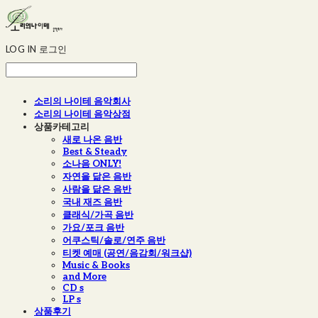
LOG IN
로그인
소리의 나이테 음악회사
소리의 나이테 음악상점
상품카테고리
새로 나온 음반
Best & Steady
소나음 ONLY!
자연을 닮은 음반
사람을 닮은 음반
국내 재즈 음반
클래식/가곡 음반
가요/포크 음반
어쿠스틱/솔로/연주 음반
티켓 예매 (공연/음감회/워크샵)
Music & Books
and More
CD s
LP s
상품후기