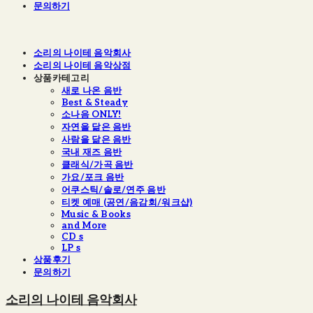
문의하기
소리의 나이테 음악회사
소리의 나이테 음악상점
상품카테고리
새로 나온 음반
Best & Steady
소나음 ONLY!
자연을 닮은 음반
사람을 닮은 음반
국내 재즈 음반
클래식/가곡 음반
가요/포크 음반
어쿠스틱/솔로/연주 음반
티켓 예매 (공연/음감회/워크샵)
Music & Books
and More
CD s
LP s
상품후기
문의하기
소리의 나이테 음악회사