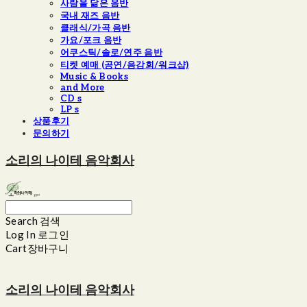
사람을 닮은 음반
국내 재즈 음반
클래식/가곡 음반
가요/포크 음반
어쿠스틱/솔로/연주 음반
티켓 예매 (공연/음감회/워크샵)
Music & Books
and More
CD s
LP s
상품후기
문의하기
소리의 나이테 음악회사
Search
검색
Log In
로그인
Cart
장바구니
소리의 나이테 음악회사