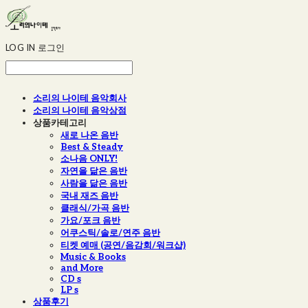
LOG IN
로그인
소리의 나이테 음악회사
소리의 나이테 음악상점
상품카테고리
새로 나온 음반
Best & Steady
소나음 ONLY!
자연을 닮은 음반
사람을 닮은 음반
국내 재즈 음반
클래식/가곡 음반
가요/포크 음반
어쿠스틱/솔로/연주 음반
티켓 예매 (공연/음감회/워크샵)
Music & Books
and More
CD s
LP s
상품후기