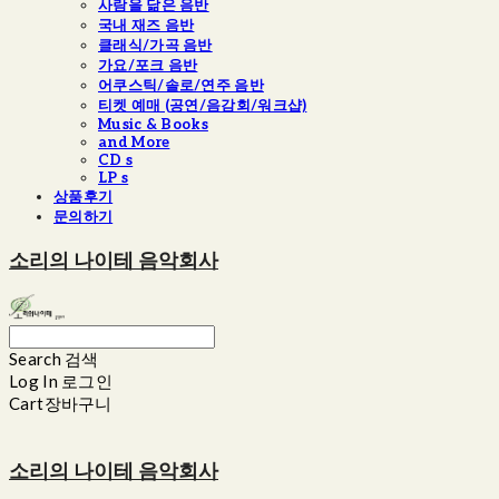
사람을 닮은 음반
국내 재즈 음반
클래식/가곡 음반
가요/포크 음반
어쿠스틱/솔로/연주 음반
티켓 예매 (공연/음감회/워크샵)
Music & Books
and More
CD s
LP s
상품후기
문의하기
소리의 나이테 음악회사
Search
검색
Log In
로그인
Cart
장바구니
소리의 나이테 음악회사