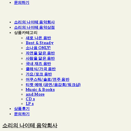
문의하기
소리의 나이테 음악회사
소리의 나이테 음악상점
상품카테고리
새로 나온 음반
Best & Steady
소나음 ONLY!
자연을 닮은 음반
사람을 닮은 음반
국내 재즈 음반
클래식/가곡 음반
가요/포크 음반
어쿠스틱/솔로/연주 음반
티켓 예매 (공연/음감회/워크샵)
Music & Books
and More
CD s
LP s
상품후기
문의하기
소리의 나이테 음악회사