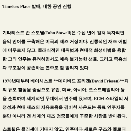
Timeless Place
발매
,
내한 공연 진행
기타리스트 존 스토웰
(John Stowell)
은 수십 년에 걸쳐 독자적인
음악 언어를 구축해온 미국의 재즈 거장이다
.
전통적인 재즈 어법
에 머무르지 않고
,
클래식적인 대위법과 현대적 화성어법을 융합
한 그의 연주는
유려하면서도 예측 불가능한 선율
,
그리고
즉흥성
과 구조감이 공존하는 연주
로 잘 알려져 있다
.
1970
년대부터 베이시스트
**
데이비드 프리젠
(David Friesen)**
과
의 듀오 활동을 중심으로 유럽
,
미국
,
아시아
,
오스트레일리아 등
을 순회하며 세계적인 무대에서 연주해 왔으며
, ECM
스타일의 서
정성과 현대 재즈의 자유로움을 겸비한 사운드는 동료 연주자들
뿐만 아니라 전 세계의 재즈 청중들에게 꾸준한 사랑을 받아왔다
.
스토웰은
클리셰에 기대지 않고
,
연주마다 새로운 구조와 멜로디