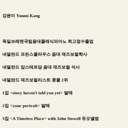
강윤미
Yunmi Kang
독일브레멘국립음대클래식피아노 최고점수졸업
네덜란드
프린스클라우스 음대 재즈보컬학사
네덜란드 암스테르담 음대 재즈보컬 석사
네덜란드 재즈보컬리스트 콩쿨
2
위
1
집
<story haven't told you yet>
발매
2
집
<your portrait>
발매
3
집
<A Timeless Place> with John Stowell
듀오앨범