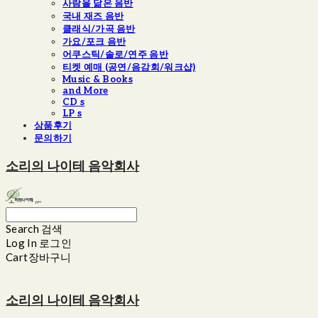
사람을 닮은 음반
국내 재즈 음반
클래식/가곡 음반
가요/포크 음반
어쿠스틱/솔로/연주 음반
티켓 예매 (공연/음감회/워크샵)
Music & Books
and More
CD s
LP s
상품후기
문의하기
소리의 나이테 음악회사
Search
검색
Log In
로그인
Cart
장바구니
소리의 나이테 음악회사