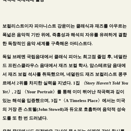
보컬리스트이자 피아니스트
강윤미
는 클래식과 재즈를 아우르는
폭넓은 음악적 기반 위에
,
즉흥성과 해석의 자유를 유려하게 결합
한 독창적인 음악 세계를 구축해온 아티스트다
.
독일 브레멘 국립음대에서
클래식 피아노 최고점 졸업
후
,
네덜란
드 프린스클라우스 음대에서 재즈 보컬 학사
,
암스테르담 음대에
서 재즈 보컬 석사를 취득했으며
,
네덜란드 재즈 보컬리스트 콩쿠
르에서
2
위
를 차지한 실력을 지녔다
. 1
집
〈
Story Haven’t Told You
Yet
〉
, 2
집
〈
Your Portrait
〉
를 통해 이미 뛰어난 작곡력과 깊이
있는 해석을 입증했으며
, 3
집
*
〈
A Timeless Place
〉
에서는 미국
의 거장 존 스토웰
(John Stowell)
과 듀오로 호흡하며 음악적 성숙
도를 또 한 번 드러냈다
.