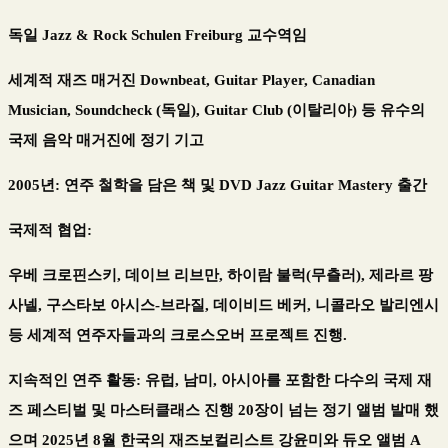
독일
Jazz & Rock Schulen Freiburg
교수역임
세계적 재즈 매거진
Downbeat, Guitar Player, Canadian
Musician, Soundcheck (
독일
), Guitar Club (
이탈리아
)
등 유수의
국제 음악 매거진에 정기 기고
2005
년
:
연주 철학을 담은 책 및
DVD Jazz Guitar Mastery
출간
국제적 협업
:
우베 크로핀스키
,
데이브 리브만
,
하이람 불럭
(
무츨러
),
제라르 팡
사넬
,
구스타보 아시스
-
브라질
,
데이비드 베커
,
니콜라오 발리엔시
등 세계적 연주자들과의 크로스오버 프로젝트 진행
.
지속적인 연주 활동
:
유럽
,
남미
,
아시아를 포함한 다수의 국제 재
즈 페스티벌 및 마스터클래스 진행
20
장이 넘는 정기 앨범 발매 했
으며
2025
년
8
월 한국의 재즈보컬리스트 강윤미와 듀오 앨범
A