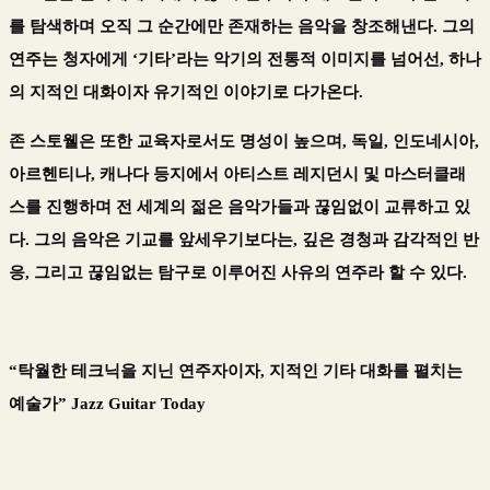
를 탐색하며
오직 그 순간에만 존재하는 음악
을 창조해낸다
.
그의
연주는 청자에게
‘
기타
’
라는 악기의 전통적 이미지를 넘어선
,
하나
의 지적인 대화이자 유기적인 이야기
로 다가온다
.
존 스토웰은 또한 교육자로서도 명성이 높으며
,
독일
,
인도네시아
,
아르헨티나
,
캐나다 등지에서 아티스트 레지던시 및 마스터클래
스를 진행하며 전 세계의 젊은 음악가들과 끊임없이 교류하고 있
다
.
그의 음악은 기교를 앞세우기보다는
,
깊은 경청과 감각적인 반
응
,
그리고 끊임없는 탐구로 이루어진 사유의 연주
라 할 수 있다
.
“
탁월한 테크닉을 지닌 연주자이자
,
지적인 기타 대화를 펼치는
예술가
” Jazz Guitar Today