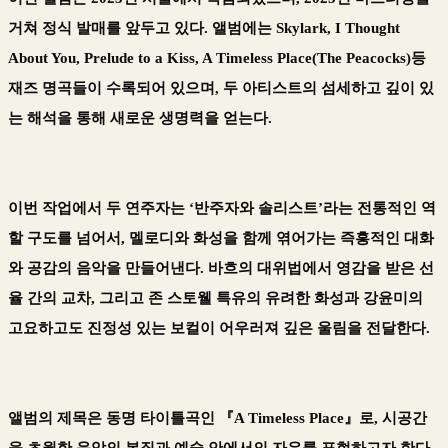
거쳐 정식 발매를 앞두고 있다
.
앨범에는
Skylark, I Thought
About You, Prelude to a Kiss, A Timeless Place(The Peacocks)
등
재즈 명곡들이 수록되어 있으며
,
두 아티스트의 섬세하고 깊이 있
는 해석을 통해 새로운 생명력을 얻는다
.
이번 작업에서 두 연주자는
‘
반주자와 솔리스트
’
라는 전통적인 역
할 구도를 넘어서
,
멜로디와 화성을 함께 엮어가는 즉흥적인 대화
와 공감의 음악을 만들어낸다
.
바흐의 대위법에서 영감을 받은 선
율 간의 교차
,
그리고 존 스토웰 특유의 유려한 화성과 강윤미의
고요하고도 진정성 있는 보컬이 어우러져 깊은 울림을 전달한다
.
앨범의 제목은 동명 타이틀곡인
『
A Timeless Place
』
로
,
시공간
을 초월한 음악의 본질과 예술 안에서의 자유를 표현하고자 한다
.