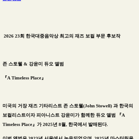
2026 23회 한국대중음악상 최고의 재즈 보컬 부문 후보작
존 스토웰
&
강윤미 듀오 앨범
『
A Timeless Place
』
미국의 거장 재즈 기타리스트 존 스토웰
(John Stowell)
과 한국의
보컬리스트이자 피아니스트 강윤미가 함께한 듀오 앨범
『
A
Timeless Place
』
가
2025
년
8
월
,
한국에서 발매된다
.
이번 앨범은
2023
년 서울에서 녹음되었으며
, 2025
년 마스터링을