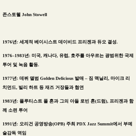
존스토웰
John Stowell
1976
년
:
세계적 베이시스트 데이비드 프리젠과 듀오 결성
.
1976
–
1983
년
:
미국
,
캐나다
,
유럽
,
호주를 아우르는 광범위한 국제
투어 및 녹음 활동
.
1977
년
:
데뷔 앨범
Golden Delicious
발매
–
짐 맥닐리
,
마이크 리
치먼드
,
빌리 하트 등 재즈 거장들과 협연
1983
년
:
플루티스트 폴 혼과 그의 아들 로빈 혼
(
드럼
),
프리젠과 함
께 소련 투어
1991
년
:
오리건 공영방송
(OPB)
주최
PDX Jazz Summit
에서 부예
술감독 역임