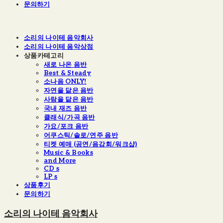
문의하기
소리의 나이테 음악회사
소리의 나이테 음악상점
상품카테고리
새로 나온 음반
Best & Steady
소나음 ONLY!
자연을 닮은 음반
사람을 닮은 음반
국내 재즈 음반
클래식/가곡 음반
가요/포크 음반
어쿠스틱/솔로/연주 음반
티켓 예매 (공연/음감회/워크샵)
Music & Books
and More
CD s
LP s
상품후기
문의하기
소리의 나이테 음악회사