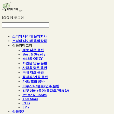
LOG IN
로그인
소리의 나이테 음악회사
소리의 나이테 음악상점
상품카테고리
새로 나온 음반
Best & Steady
소나음 ONLY!
자연을 닮은 음반
사람을 닮은 음반
국내 재즈 음반
클래식/가곡 음반
가요/포크 음반
어쿠스틱/솔로/연주 음반
티켓 예매 (공연/음감회/워크샵)
Music & Books
and More
CD s
LP s
상품후기