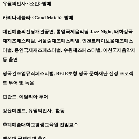
유월의인사
<
소만
>
발매
카리나네뷸라
<Good Match>
발매
대전예술의전당개관공연
,
통영국제음악당
Jazz Night,
태화강국
제재즈페스티벌
,
서울숲재즈페스티벌
,
인천트라이보울재즈페스
티벌
,
용인국제재즈페스티벌
,
수원재즈페스티벌
,
이천국제음악제
등 출연
영국킨즈엄뮤직페스티벌
, BEJE
초청 영국 문화재단 선정 프로젝
트 투어 및 녹음
핀란드
,
이탈리아 투어
강윤미밴드
,
유월의인사
,
활동
추계예술대학교평생교육원 전임교수
백석대 국제예대 출강