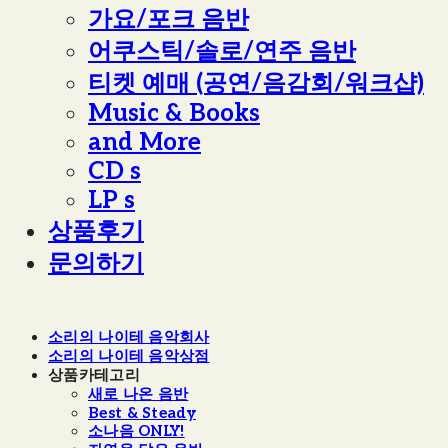
가요/포크 음반
어쿠스틱/솔로/연주 음반
티켓 예매 (공연/음감회/워크샵)
Music & Books
and More
CD s
LP s
상품후기
문의하기
소리의 나이테 음악회사
소리의 나이테 음악상점
상품카테고리
새로 나온 음반
Best & Steady
소나음 ONLY!