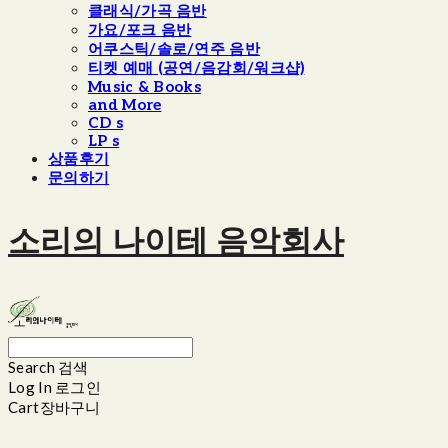
클래식/가곡 음반
가요/포크 음반
어쿠스틱/솔로/연주 음반
티켓 예매 (공연/음감회/워크샵)
Music & Books
and More
CD s
LP s
상품후기
문의하기
소리의 나이테 음악회사
Search
검색
Log In
로그인
Cart
장바구니