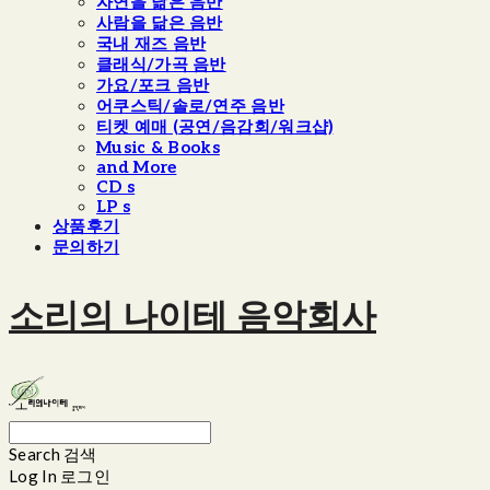
자연을 닮은 음반
사람을 닮은 음반
국내 재즈 음반
클래식/가곡 음반
가요/포크 음반
어쿠스틱/솔로/연주 음반
티켓 예매 (공연/음감회/워크샵)
Music & Books
and More
CD s
LP s
상품후기
문의하기
소리의 나이테 음악회사
Search
검색
Log In
로그인