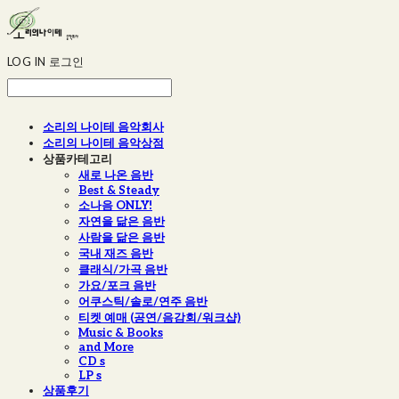
LOG IN
로그인
소리의 나이테 음악회사
소리의 나이테 음악상점
상품카테고리
새로 나온 음반
Best & Steady
소나음 ONLY!
자연을 닮은 음반
사람을 닮은 음반
국내 재즈 음반
클래식/가곡 음반
가요/포크 음반
어쿠스틱/솔로/연주 음반
티켓 예매 (공연/음감회/워크샵)
Music & Books
and More
CD s
LP s
상품후기