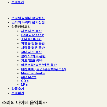
문의하기
소리의 나이테 음악회사
소리의 나이테 음악상점
상품카테고리
새로 나온 음반
Best & Steady
소나음 ONLY!
자연을 닮은 음반
사람을 닮은 음반
국내 재즈 음반
클래식/가곡 음반
가요/포크 음반
어쿠스틱/솔로/연주 음반
티켓 예매 (공연/음감회/워크샵)
Music & Books
and More
CD s
LP s
상품후기
문의하기
소리의 나이테 음악회사