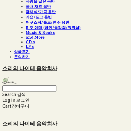
사람을 닮은 음반
국내 재즈 음반
클래식/가곡 음반
가요/포크 음반
어쿠스틱/솔로/연주 음반
티켓 예매 (공연/음감회/워크샵)
Music & Books
and More
CD s
LP s
상품후기
문의하기
소리의 나이테 음악회사
Search
검색
Log In
로그인
Cart
장바구니
소리의 나이테 음악회사