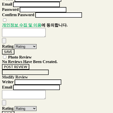
Email
Password
Confirm Password
개인정보 수집 및 이용
에 동의합니다.
Rating
SAVE
Photo Review
No Reviews Have Been Created.
POST REVIEW
Modify Review
Writer
Email
Rating