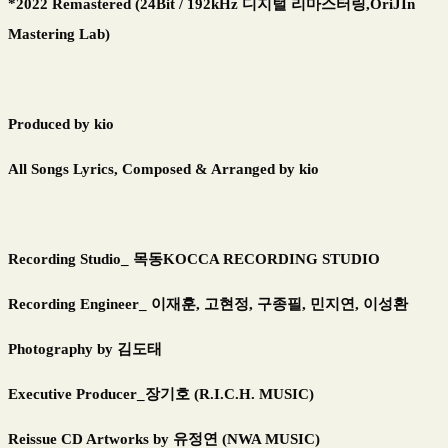
*2022 Remastered (24Bit / 192kHz 디지털 리마스터링,OriJIn
Mastering Lab)
Produced by kio
All Songs Lyrics, Composed & Arranged by kio
Recording Studio_ 목동KOCCA RECORDING STUDIO
Recording Engineer_ 이재훈, 고현정, 구종필, 민지연, 이성환
Photography by 김도태
Executive Producer_장기호 (R.I.C.H. MUSIC)
Reissue CD Artworks by 유정연 (NWA MUSIC)