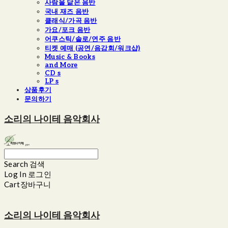
사람을 닮은 음반
국내 재즈 음반
클래식/가곡 음반
가요/포크 음반
어쿠스틱/솔로/연주 음반
티켓 예매 (공연/음감회/워크샵)
Music & Books
and More
CD s
LP s
상품후기
문의하기
소리의 나이테 음악회사
Search
검색
Log In
로그인
Cart
장바구니
소리의 나이테 음악회사