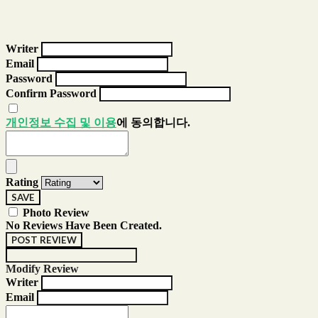
Writer
Email
Password
Confirm Password
개인정보 수집 및 이용
에 동의합니다.
Rating
SAVE
Photo Review
No Reviews Have Been Created.
POST REVIEW
Modify Review
Writer
Email