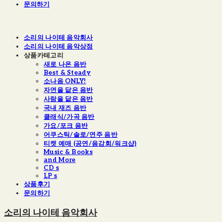
문의하기
소리의 나이테 음악회사
소리의 나이테 음악상점
상품카테고리
새로 나온 음반
Best & Steady
소나음 ONLY!
자연을 닮은 음반
사람을 닮은 음반
국내 재즈 음반
클래식/가곡 음반
가요/포크 음반
어쿠스틱/솔로/연주 음반
티켓 예매 (공연/음감회/워크샵)
Music & Books
and More
CD s
LP s
상품후기
문의하기
소리의 나이테 음악회사