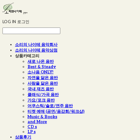
LOG IN
로그인
소리의 나이테 음악회사
소리의 나이테 음악상점
상품카테고리
새로 나온 음반
Best & Steady
소나음 ONLY!
자연을 닮은 음반
사람을 닮은 음반
국내 재즈 음반
클래식/가곡 음반
가요/포크 음반
어쿠스틱/솔로/연주 음반
티켓 예매 (공연/음감회/워크샵)
Music & Books
and More
CD s
LP s
상품후기