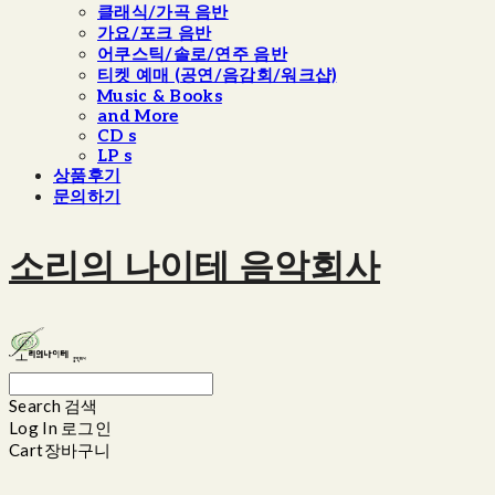
클래식/가곡 음반
가요/포크 음반
어쿠스틱/솔로/연주 음반
티켓 예매 (공연/음감회/워크샵)
Music & Books
and More
CD s
LP s
상품후기
문의하기
소리의 나이테 음악회사
Search
검색
Log In
로그인
Cart
장바구니