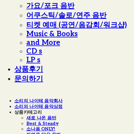
가요/포크 음반
어쿠스틱/솔로/연주 음반
티켓 예매 (공연/음감회/워크샵)
Music & Books
and More
CD s
LP s
상품후기
문의하기
소리의 나이테 음악회사
소리의 나이테 음악상점
상품카테고리
새로 나온 음반
Best & Steady
소나음 ONLY!