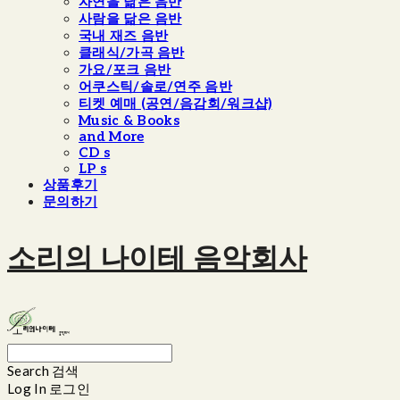
자연을 닮은 음반
사람을 닮은 음반
국내 재즈 음반
클래식/가곡 음반
가요/포크 음반
어쿠스틱/솔로/연주 음반
티켓 예매 (공연/음감회/워크샵)
Music & Books
and More
CD s
LP s
상품후기
문의하기
소리의 나이테 음악회사
Search
검색
Log In
로그인