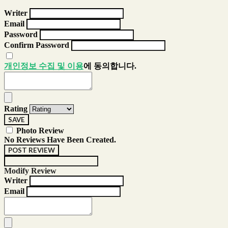
Writer
Email
Password
Confirm Password
개인정보 수집 및 이용
에 동의합니다.
Rating
SAVE
Photo Review
No Reviews Have Been Created.
POST REVIEW
Modify Review
Writer
Email