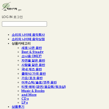
LOG IN
로그인
소리의 나이테 음악회사
소리의 나이테 음악상점
상품카테고리
새로 나온 음반
Best & Steady
소나음 ONLY!
자연을 닮은 음반
사람을 닮은 음반
국내 재즈 음반
클래식/가곡 음반
가요/포크 음반
어쿠스틱/솔로/연주 음반
티켓 예매 (공연/음감회/워크샵)
Music & Books
and More
CD s
LP s
상품후기