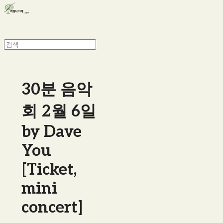
30분 음악
회 2월 6일
by Dave
You
[Ticket,
mini
concert]