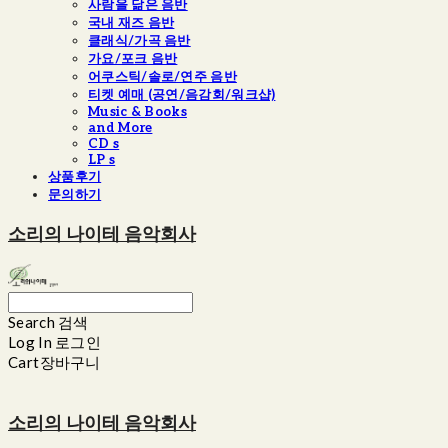
사람을 닮은 음반
국내 재즈 음반
클래식/가곡 음반
가요/포크 음반
어쿠스틱/솔로/연주 음반
티켓 예매 (공연/음감회/워크샵)
Music & Books
and More
CD s
LP s
상품후기
문의하기
소리의 나이테 음악회사
Search
검색
Log In
로그인
Cart
장바구니
소리의 나이테 음악회사