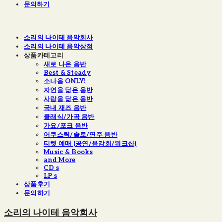
문의하기
소리의 나이테 음악회사
소리의 나이테 음악상점
상품카테고리
새로 나온 음반
Best & Steady
소나음 ONLY!
자연을 닮은 음반
사람을 닮은 음반
국내 재즈 음반
클래식/가곡 음반
가요/포크 음반
어쿠스틱/솔로/연주 음반
티켓 예매 (공연/음감회/워크샵)
Music & Books
and More
CD s
LP s
상품후기
문의하기
소리의 나이테 음악회사