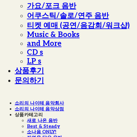
가요/포크 음반
어쿠스틱/솔로/연주 음반
티켓 예매 (공연/음감회/워크샵)
Music & Books
and More
CD s
LP s
상품후기
문의하기
소리의 나이테 음악회사
소리의 나이테 음악상점
상품카테고리
새로 나온 음반
Best & Steady
소나음 ONLY!