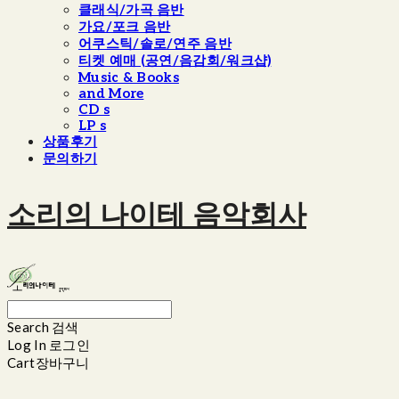
클래식/가곡 음반
가요/포크 음반
어쿠스틱/솔로/연주 음반
티켓 예매 (공연/음감회/워크샵)
Music & Books
and More
CD s
LP s
상품후기
문의하기
소리의 나이테 음악회사
Search
검색
Log In
로그인
Cart
장바구니