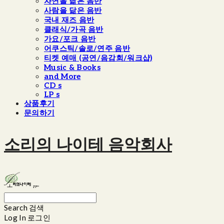
자연을 닮은 음반
사람을 닮은 음반
국내 재즈 음반
클래식/가곡 음반
가요/포크 음반
어쿠스틱/솔로/연주 음반
티켓 예매 (공연/음감회/워크샵)
Music & Books
and More
CD s
LP s
상품후기
문의하기
소리의 나이테 음악회사
Search
검색
Log In
로그인