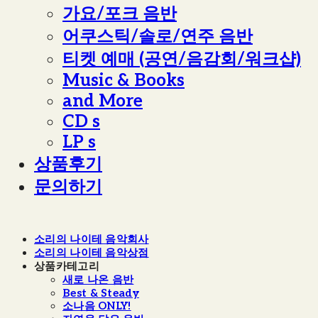
가요/포크 음반
어쿠스틱/솔로/연주 음반
티켓 예매 (공연/음감회/워크샵)
Music & Books
and More
CD s
LP s
상품후기
문의하기
소리의 나이테 음악회사
소리의 나이테 음악상점
상품카테고리
새로 나온 음반
Best & Steady
소나음 ONLY!