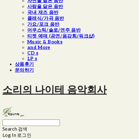
자연을 닮은 음반
사람을 닮은 음반
국내 재즈 음반
클래식/가곡 음반
가요/포크 음반
어쿠스틱/솔로/연주 음반
티켓 예매 (공연/음감회/워크샵)
Music & Books
and More
CD s
LP s
상품후기
문의하기
소리의 나이테 음악회사
Search
검색
Log In
로그인