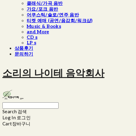
클래식/가곡 음반
가요/포크 음반
어쿠스틱/솔로/연주 음반
티켓 예매 (공연/음감회/워크샵)
Music & Books
and More
CD s
LP s
상품후기
문의하기
소리의 나이테 음악회사
Search
검색
Log In
로그인
Cart
장바구니