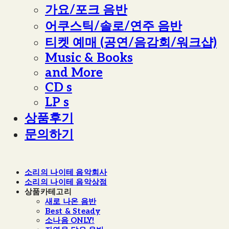
가요/포크 음반
어쿠스틱/솔로/연주 음반
티켓 예매 (공연/음감회/워크샵)
Music & Books
and More
CD s
LP s
상품후기
문의하기
소리의 나이테 음악회사
소리의 나이테 음악상점
상품카테고리
새로 나온 음반
Best & Steady
소나음 ONLY!