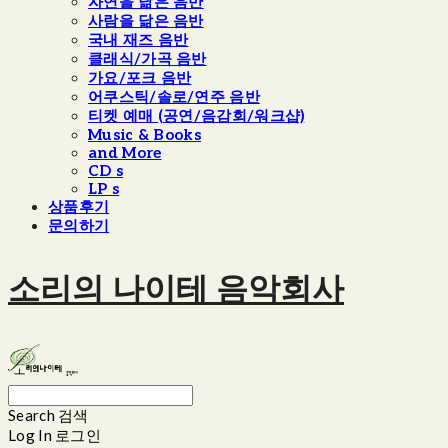
자연을 닮은 음반
사람을 닮은 음반
국내 재즈 음반
클래식/가곡 음반
가요/포크 음반
어쿠스틱/솔로/연주 음반
티켓 예매 (공연/음감회/워크샵)
Music & Books
and More
CD s
LP s
상품후기
문의하기
소리의 나이테 음악회사
Search
검색
Log In
로그인