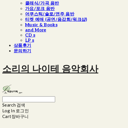
클래식/가곡 음반
가요/포크 음반
어쿠스틱/솔로/연주 음반
티켓 예매 (공연/음감회/워크샵)
Music & Books
and More
CD s
LP s
상품후기
문의하기
소리의 나이테 음악회사
Search
검색
Log In
로그인
Cart
장바구니