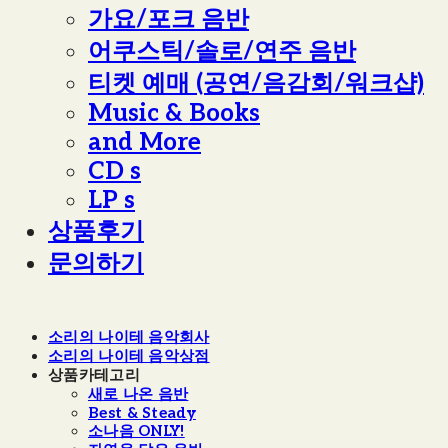
가요/포크 음반
어쿠스틱/솔로/연주 음반
티켓 예매 (공연/음감회/워크샵)
Music & Books
and More
CD s
LP s
상품후기
문의하기
소리의 나이테 음악회사
소리의 나이테 음악상점
상품카테고리
새로 나온 음반
Best & Steady
소나음 ONLY!