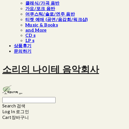
클래식/가곡 음반
가요/포크 음반
어쿠스틱/솔로/연주 음반
티켓 예매 (공연/음감회/워크샵)
Music & Books
and More
CD s
LP s
상품후기
문의하기
소리의 나이테 음악회사
Search
검색
Log In
로그인
Cart
장바구니