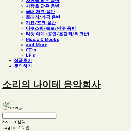
자연을 닮은 음반
사람을 닮은 음반
국내 재즈 음반
클래식/가곡 음반
가요/포크 음반
어쿠스틱/솔로/연주 음반
티켓 예매 (공연/음감회/워크샵)
Music & Books
and More
CD s
LP s
상품후기
문의하기
소리의 나이테 음악회사
Search
검색
Log In
로그인