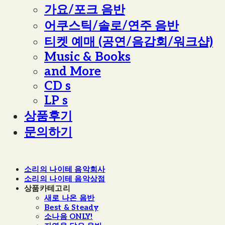
가요/포크 음반
어쿠스틱/솔로/연주 음반
티켓 예매 (공연/음감회/워크샵)
Music & Books
and More
CD s
LP s
상품후기
문의하기
소리의 나이테 음악회사
소리의 나이테 음악상점
상품카테고리
새로 나온 음반
Best & Steady
소나음 ONLY!