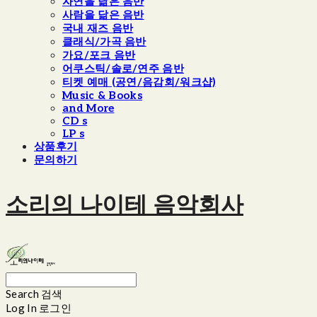
자연을 닮은 음반
사람을 닮은 음반
국내 재즈 음반
클래식/가곡 음반
가요/포크 음반
어쿠스틱/솔로/연주 음반
티켓 예매 (공연/음감회/워크샵)
Music & Books
and More
CD s
LP s
상품후기
문의하기
소리의 나이테 음악회사
Search
검색
Log In
로그인