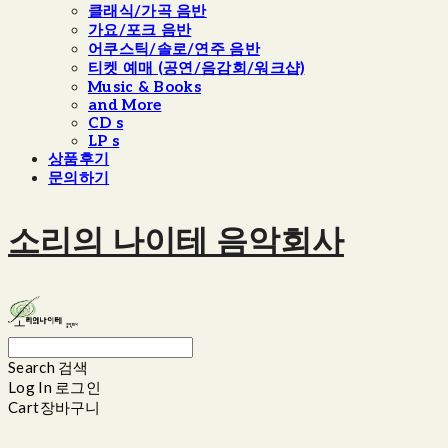
클래식/가곡 음반
가요/포크 음반
어쿠스틱/솔로/연주 음반
티켓 예매 (공연/음감회/워크샵)
Music & Books
and More
CD s
LP s
상품후기
문의하기
소리의 나이테 음악회사
Search
검색
Log In
로그인
Cart
장바구니