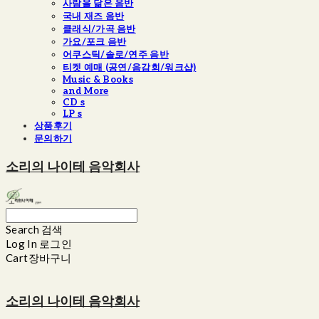
사람을 닮은 음반
국내 재즈 음반
클래식/가곡 음반
가요/포크 음반
어쿠스틱/솔로/연주 음반
티켓 예매 (공연/음감회/워크샵)
Music & Books
and More
CD s
LP s
상품후기
문의하기
소리의 나이테 음악회사
Search
검색
Log In
로그인
Cart
장바구니
소리의 나이테 음악회사