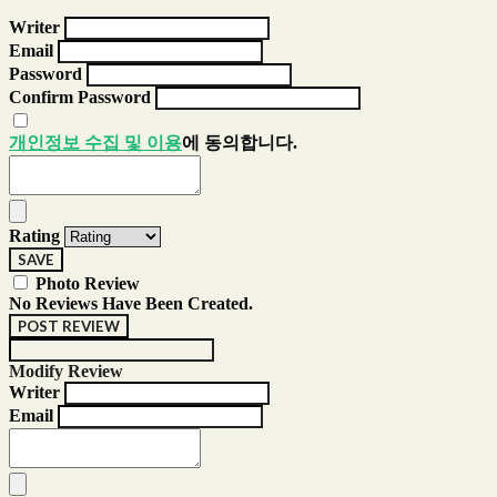
Writer
Email
Password
Confirm Password
개인정보 수집 및 이용
에 동의합니다.
Rating
SAVE
Photo Review
No Reviews Have Been Created.
POST REVIEW
Modify Review
Writer
Email