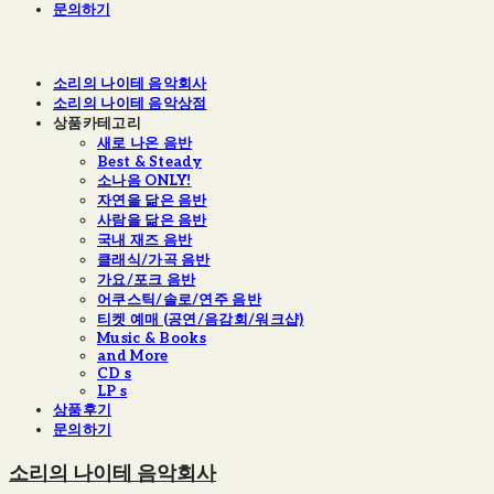
문의하기
소리의 나이테 음악회사
소리의 나이테 음악상점
상품카테고리
새로 나온 음반
Best & Steady
소나음 ONLY!
자연을 닮은 음반
사람을 닮은 음반
국내 재즈 음반
클래식/가곡 음반
가요/포크 음반
어쿠스틱/솔로/연주 음반
티켓 예매 (공연/음감회/워크샵)
Music & Books
and More
CD s
LP s
상품후기
문의하기
소리의 나이테 음악회사