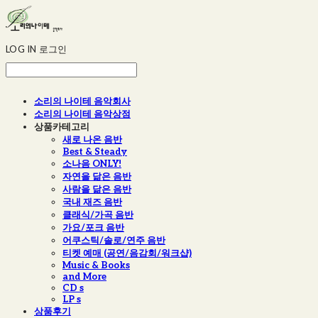
LOG IN
로그인
소리의 나이테 음악회사
소리의 나이테 음악상점
상품카테고리
새로 나온 음반
Best & Steady
소나음 ONLY!
자연을 닮은 음반
사람을 닮은 음반
국내 재즈 음반
클래식/가곡 음반
가요/포크 음반
어쿠스틱/솔로/연주 음반
티켓 예매 (공연/음감회/워크샵)
Music & Books
and More
CD s
LP s
상품후기