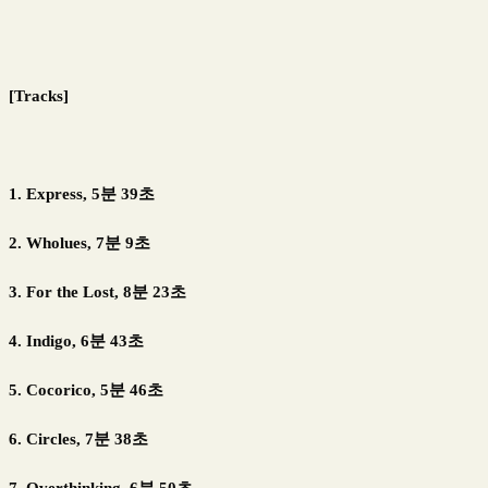
[Tracks]
1. Express, 5분 39초
2. Wholues, 7분 9초
3. For the Lost, 8분 23초
4. Indigo, 6분 43초
5. Cocorico, 5분 46초
6. Circles, 7분 38초
7. Overthinking, 6분 50초