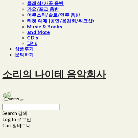
클래식/가곡 음반
가요/포크 음반
어쿠스틱/솔로/연주 음반
티켓 예매 (공연/음감회/워크샵)
Music & Books
and More
CD s
LP s
상품후기
문의하기
소리의 나이테 음악회사
Search
검색
Log In
로그인
Cart
장바구니