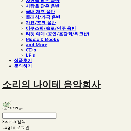
자연을 닮은 음반
사람을 닮은 음반
국내 재즈 음반
클래식/가곡 음반
가요/포크 음반
어쿠스틱/솔로/연주 음반
티켓 예매 (공연/음감회/워크샵)
Music & Books
and More
CD s
LP s
상품후기
문의하기
소리의 나이테 음악회사
Search
검색
Log In
로그인