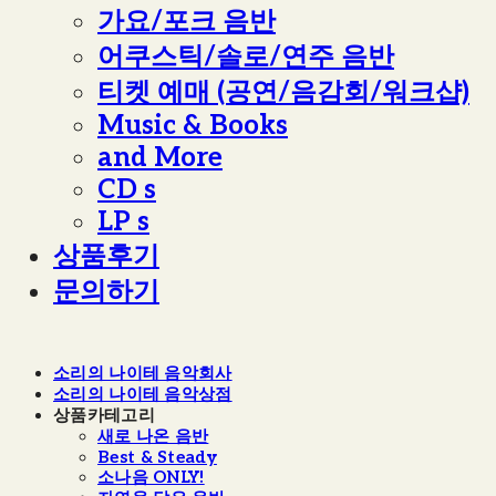
가요/포크 음반
어쿠스틱/솔로/연주 음반
티켓 예매 (공연/음감회/워크샵)
Music & Books
and More
CD s
LP s
상품후기
문의하기
소리의 나이테 음악회사
소리의 나이테 음악상점
상품카테고리
새로 나온 음반
Best & Steady
소나음 ONLY!