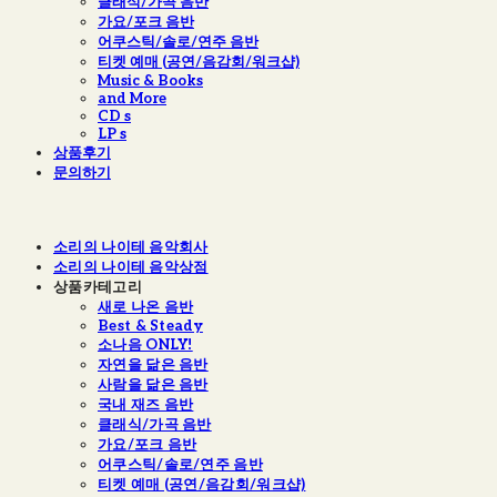
클래식/가곡 음반
가요/포크 음반
어쿠스틱/솔로/연주 음반
티켓 예매 (공연/음감회/워크샵)
Music & Books
and More
CD s
LP s
상품후기
문의하기
소리의 나이테 음악회사
소리의 나이테 음악상점
상품카테고리
새로 나온 음반
Best & Steady
소나음 ONLY!
자연을 닮은 음반
사람을 닮은 음반
국내 재즈 음반
클래식/가곡 음반
가요/포크 음반
어쿠스틱/솔로/연주 음반
티켓 예매 (공연/음감회/워크샵)