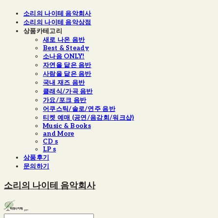
소리의 나이테 음악회사
소리의 나이테 음악상점
상품카테고리
새로 나온 음반
Best & Steady
소나음 ONLY!
자연을 닮은 음반
사람을 닮은 음반
국내 재즈 음반
클래식/가곡 음반
가요/포크 음반
어쿠스틱/솔로/연주 음반
티켓 예매 (공연/음감회/워크샵)
Music & Books
and More
CD s
LP s
상품후기
문의하기
소리의 나이테 음악회사