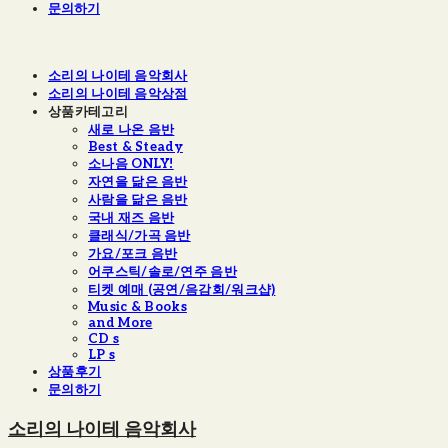
문의하기
소리의 나이테 음악회사
소리의 나이테 음악상점
상품카테고리
새로 나온 음반
Best & Steady
소나음 ONLY!
자연을 닮은 음반
사람을 닮은 음반
국내 재즈 음반
클래식/가곡 음반
가요/포크 음반
어쿠스틱/솔로/연주 음반
티켓 예매 (공연/음감회/워크샵)
Music & Books
and More
CD s
LP s
상품후기
문의하기
소리의 나이테 음악회사