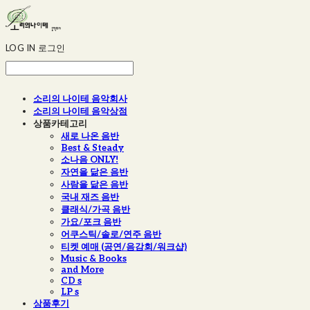
LOG IN
로그인
소리의 나이테 음악회사
소리의 나이테 음악상점
상품카테고리
새로 나온 음반
Best & Steady
소나음 ONLY!
자연을 닮은 음반
사람을 닮은 음반
국내 재즈 음반
클래식/가곡 음반
가요/포크 음반
어쿠스틱/솔로/연주 음반
티켓 예매 (공연/음감회/워크샵)
Music & Books
and More
CD s
LP s
상품후기