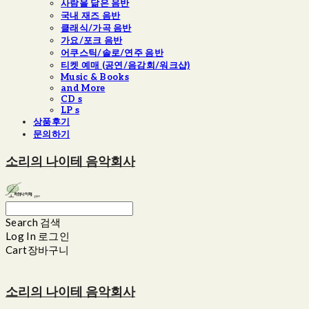
사람을 닮은 음반
국내 재즈 음반
클래식/가곡 음반
가요/포크 음반
어쿠스틱/솔로/연주 음반
티켓 예매 (공연/음감회/워크샵)
Music & Books
and More
CD s
LP s
상품후기
문의하기
소리의 나이테 음악회사
Search
검색
Log In
로그인
Cart
장바구니
소리의 나이테 음악회사