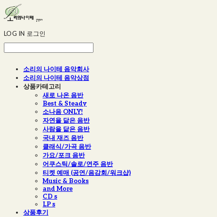
LOG IN
로그인
소리의 나이테 음악회사
소리의 나이테 음악상점
상품카테고리
새로 나온 음반
Best & Steady
소나음 ONLY!
자연을 닮은 음반
사람을 닮은 음반
국내 재즈 음반
클래식/가곡 음반
가요/포크 음반
어쿠스틱/솔로/연주 음반
티켓 예매 (공연/음감회/워크샵)
Music & Books
and More
CD s
LP s
상품후기