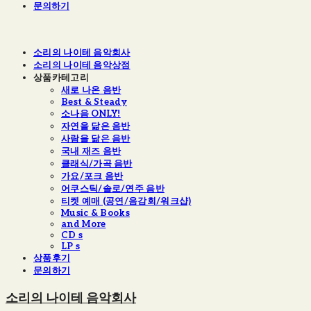
문의하기
소리의 나이테 음악회사
소리의 나이테 음악상점
상품카테고리
새로 나온 음반
Best & Steady
소나음 ONLY!
자연을 닮은 음반
사람을 닮은 음반
국내 재즈 음반
클래식/가곡 음반
가요/포크 음반
어쿠스틱/솔로/연주 음반
티켓 예매 (공연/음감회/워크샵)
Music & Books
and More
CD s
LP s
상품후기
문의하기
소리의 나이테 음악회사