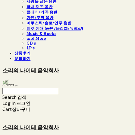
사람을 닮은 음반
국내 재즈 음반
클래식/가곡 음반
가요/포크 음반
어쿠스틱/솔로/연주 음반
티켓 예매 (공연/음감회/워크샵)
Music & Books
and More
CD s
LP s
상품후기
문의하기
소리의 나이테 음악회사
Search
검색
Log In
로그인
Cart
장바구니
소리의 나이테 음악회사