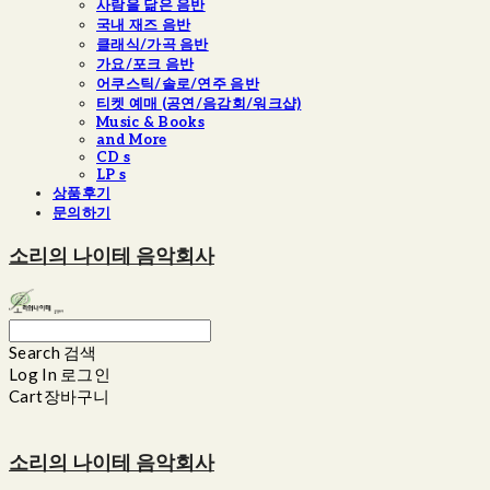
사람을 닮은 음반
국내 재즈 음반
클래식/가곡 음반
가요/포크 음반
어쿠스틱/솔로/연주 음반
티켓 예매 (공연/음감회/워크샵)
Music & Books
and More
CD s
LP s
상품후기
문의하기
소리의 나이테 음악회사
Search
검색
Log In
로그인
Cart
장바구니
소리의 나이테 음악회사