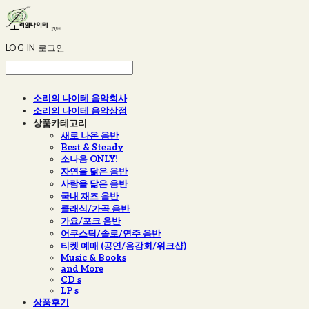
LOG IN
로그인
소리의 나이테 음악회사
소리의 나이테 음악상점
상품카테고리
새로 나온 음반
Best & Steady
소나음 ONLY!
자연을 닮은 음반
사람을 닮은 음반
국내 재즈 음반
클래식/가곡 음반
가요/포크 음반
어쿠스틱/솔로/연주 음반
티켓 예매 (공연/음감회/워크샵)
Music & Books
and More
CD s
LP s
상품후기