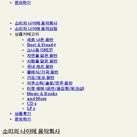
문의하기
소리의 나이테 음악회사
소리의 나이테 음악상점
상품카테고리
새로 나온 음반
Best & Steady
소나음 ONLY!
자연을 닮은 음반
사람을 닮은 음반
국내 재즈 음반
클래식/가곡 음반
가요/포크 음반
어쿠스틱/솔로/연주 음반
티켓 예매 (공연/음감회/워크샵)
Music & Books
and More
CD s
LP s
상품후기
문의하기
소리의 나이테 음악회사