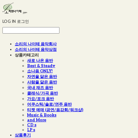
LOG IN
로그인
소리의 나이테 음악회사
소리의 나이테 음악상점
상품카테고리
새로 나온 음반
Best & Steady
소나음 ONLY!
자연을 닮은 음반
사람을 닮은 음반
국내 재즈 음반
클래식/가곡 음반
가요/포크 음반
어쿠스틱/솔로/연주 음반
티켓 예매 (공연/음감회/워크샵)
Music & Books
and More
CD s
LP s
상품후기