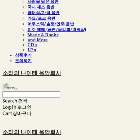
사람을 닮은 음반
국내 재즈 음반
클래식/가곡 음반
가요/포크 음반
어쿠스틱/솔로/연주 음반
티켓 예매 (공연/음감회/워크샵)
Music & Books
and More
CD s
LP s
상품후기
문의하기
소리의 나이테 음악회사
Search
검색
Log In
로그인
Cart
장바구니
소리의 나이테 음악회사