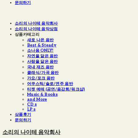
문의하기
소리의 나이테 음악회사
소리의 나이테 음악상점
상품카테고리
새로 나온 음반
Best & Steady
소나음 ONLY!
자연을 닮은 음반
사람을 닮은 음반
국내 재즈 음반
클래식/가곡 음반
가요/포크 음반
어쿠스틱/솔로/연주 음반
티켓 예매 (공연/음감회/워크샵)
Music & Books
and More
CD s
LP s
상품후기
문의하기
소리의 나이테 음악회사