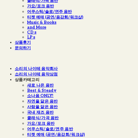
클래식/가곡 음반
가요/포크 음반
어쿠스틱/솔로/연주 음반
티켓 예매 (공연/음감회/워크샵)
Music & Books
and More
CD s
LP s
상품후기
문의하기
소리의 나이테 음악회사
소리의 나이테 음악상점
상품카테고리
새로 나온 음반
Best & Steady
소나음 ONLY!
자연을 닮은 음반
사람을 닮은 음반
국내 재즈 음반
클래식/가곡 음반
가요/포크 음반
어쿠스틱/솔로/연주 음반
티켓 예매 (공연/음감회/워크샵)