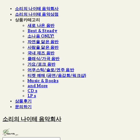
소리의 나이테 음악회사
소리의 나이테 음악상점
상품카테고리
새로 나온 음반
Best & Steady
소나음 ONLY!
자연을 닮은 음반
사람을 닮은 음반
국내 재즈 음반
클래식/가곡 음반
가요/포크 음반
어쿠스틱/솔로/연주 음반
티켓 예매 (공연/음감회/워크샵)
Music & Books
and More
CD s
LP s
상품후기
문의하기
소리의 나이테 음악회사