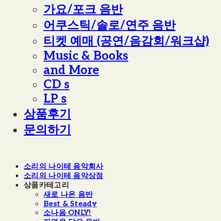
가요/포크 음반
어쿠스틱/솔로/연주 음반
티켓 예매 (공연/음감회/워크샵)
Music & Books
and More
CD s
LP s
상품후기
문의하기
소리의 나이테 음악회사
소리의 나이테 음악상점
상품카테고리
새로 나온 음반
Best & Steady
소나음 ONLY!