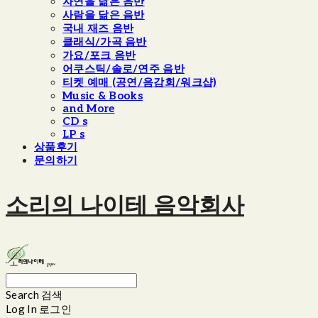
자연을 닮은 음반
사람을 닮은 음반
국내 재즈 음반
클래식/가곡 음반
가요/포크 음반
어쿠스틱/솔로/연주 음반
티켓 예매 (공연/음감회/워크샵)
Music & Books
and More
CD s
LP s
상품후기
문의하기
소리의 나이테 음악회사
Search
검색
Log In
로그인