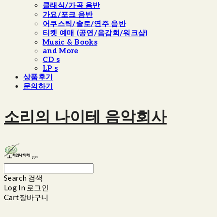
클래식/가곡 음반
가요/포크 음반
어쿠스틱/솔로/연주 음반
티켓 예매 (공연/음감회/워크샵)
Music & Books
and More
CD s
LP s
상품후기
문의하기
소리의 나이테 음악회사
Search
검색
Log In
로그인
Cart
장바구니