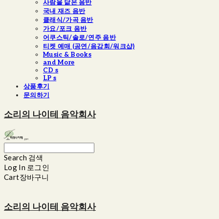
사람을 닮은 음반
국내 재즈 음반
클래식/가곡 음반
가요/포크 음반
어쿠스틱/솔로/연주 음반
티켓 예매 (공연/음감회/워크샵)
Music & Books
and More
CD s
LP s
상품후기
문의하기
소리의 나이테 음악회사
Search
검색
Log In
로그인
Cart
장바구니
소리의 나이테 음악회사