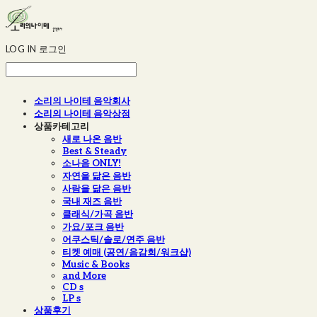
LOG IN
로그인
소리의 나이테 음악회사
소리의 나이테 음악상점
상품카테고리
새로 나온 음반
Best & Steady
소나음 ONLY!
자연을 닮은 음반
사람을 닮은 음반
국내 재즈 음반
클래식/가곡 음반
가요/포크 음반
어쿠스틱/솔로/연주 음반
티켓 예매 (공연/음감회/워크샵)
Music & Books
and More
CD s
LP s
상품후기