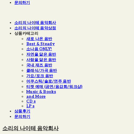
문의하기
소리의 나이테 음악회사
소리의 나이테 음악상점
상품카테고리
새로 나온 음반
Best & Steady
소나음 ONLY!
자연을 닮은 음반
사람을 닮은 음반
국내 재즈 음반
클래식/가곡 음반
가요/포크 음반
어쿠스틱/솔로/연주 음반
티켓 예매 (공연/음감회/워크샵)
Music & Books
and More
CD s
LP s
상품후기
문의하기
소리의 나이테 음악회사