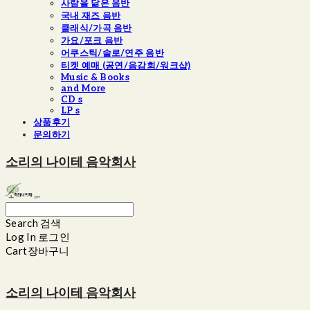
사람을 닮은 음반
국내 재즈 음반
클래식/가곡 음반
가요/포크 음반
어쿠스틱/솔로/연주 음반
티켓 예매 (공연/음감회/워크샵)
Music & Books
and More
CD s
LP s
상품후기
문의하기
소리의 나이테 음악회사
Search
검색
Log In
로그인
Cart
장바구니
소리의 나이테 음악회사