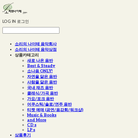
LOG IN
로그인
소리의 나이테 음악회사
소리의 나이테 음악상점
상품카테고리
새로 나온 음반
Best & Steady
소나음 ONLY!
자연을 닮은 음반
사람을 닮은 음반
국내 재즈 음반
클래식/가곡 음반
가요/포크 음반
어쿠스틱/솔로/연주 음반
티켓 예매 (공연/음감회/워크샵)
Music & Books
and More
CD s
LP s
상품후기